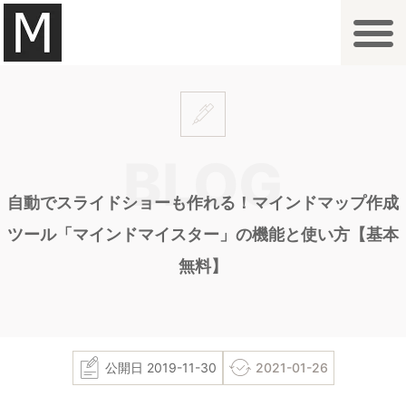
内
容
を
拠点一覧・アクセス
オプション
ご利用案内
よくあるご質問
お問合せ
ス
キ
ッ
プ
自動でスライドショーも作れる！マインドマップ作成
ツール「マインドマイスター」の機能と使い方【基本
無料】
公開日
2019-11-30
2021-01-26