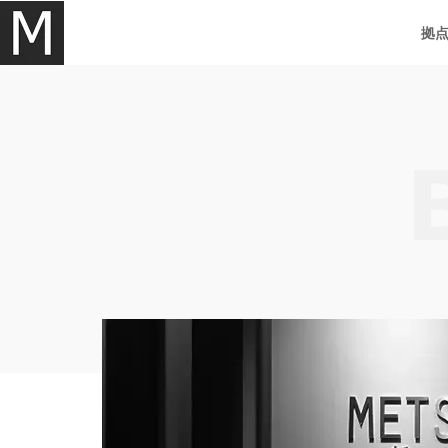
内
拠
容
を
ス
キ
ッ
プ