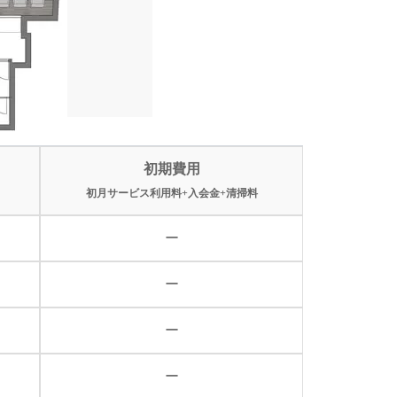
初期費用
初月サービス利用料+入会金+清掃料
ー
ー
ー
ー