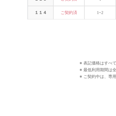
１１４
ご契約済
1~2
※ 表記価格はすべ
※ 最低利用期間は
※ ご契約中は、専