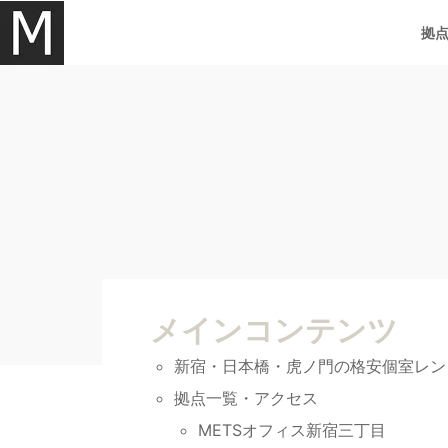
内
拠
容
を
ス
キ
ッ
プ
メインコンテンツ
新宿・日本橋・虎ノ門の格安個室レン
拠点一覧・アクセス
METSオフィス新宿三丁目