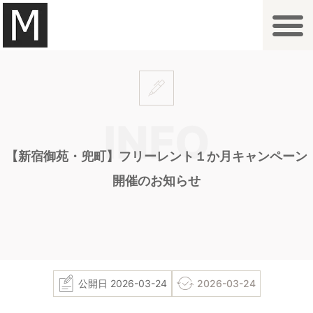
内
容
を
拠点一覧・アクセス
オプション
ご利用案内
よくあるご質問
お問合せ
ス
キ
ッ
プ
【新宿御苑・兜町】フリーレント１か月キャンペーン
開催のお知らせ
公開日
2026-03-24
2026-03-24