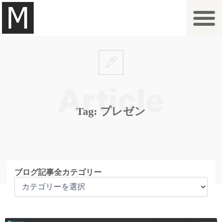
内
容
を
拠点一覧・アクセス
オプション
ご利用案内
よくあるご質問
お問合せ
ス
キ
ッ
プ
Tag: プレゼン
ブ
ブログ記事全カテゴリー
ロ
グ
記
事
全